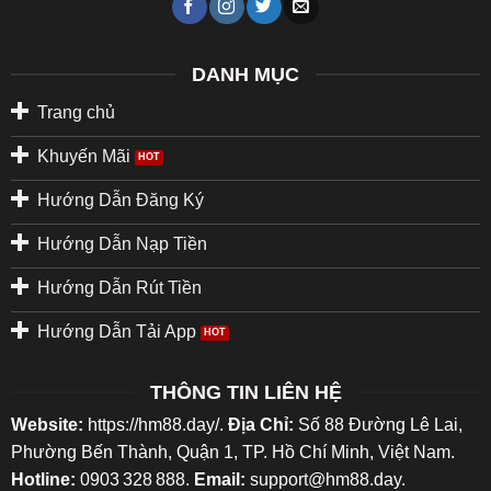
tiên.
Mở rộng đội ngũ nhân viên kỹ thuật và chăm sóc
khách hàng chuyên nghiệp.
DANH MỤC
Tham gia vào các hoạt động thể thao thể thao và
Trang chủ
giải trí quốc tế.
Khuyến Mãi
Áp dụng các công nghệ mới nhằm nâng cao độ tin
cậy và an toàn cho người dùng.
Hướng Dẫn Đăng Ký
Thường xuyên tổ chức các chương trình khuyến
Hướng Dẫn Nạp Tiền
mãi, nâng cao trải nghiệm khách hàng.
Hướng Dẫn Rút Tiền
Sự thành công của HM88 không chỉ dựa vào các dịch
Hướng Dẫn Tải App
vụ chất lượng mà còn ở khả năng thích ứng nhanh
chóng với xu hướng thị trường và yêu cầu ngày càng
THÔNG TIN LIÊN HỆ
cao của người chơi tại Việt Nam.
Website:
https://hm88.day/
.
Địa Chỉ:
Số 88 Đường Lê Lai,
Website
wdsq.cn.com
nhà cái F168 Mới nhất , Trang chủ
Phường Bến Thành, Quận 1, TP. Hồ Chí Minh, Việt Nam.
F168
Chính Thức 2026 , Nhà cái
F168
uy tín top 1 2026
Hotline:
0903 328 888.
Email:
support@hm88.day
.