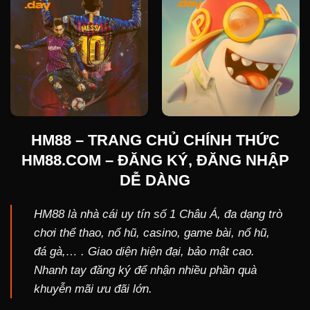
HM88 – TRANG CHỦ CHÍNH THỨC
HM88.COM – ĐĂNG KÝ, ĐĂNG NHẬP
DỄ DÀNG
HM88
là nhà cái uy tín số 1 Châu Á, đa dạng trò
chơi thể thao, nổ hũ, casino, game bài, nổ hũ,
đá gà,… . Giao diện hiện đại, bảo mật cao.
Nhanh tay đăng ký để nhận nhiều phần quà
khuyễn mãi ưu đãi lớn.