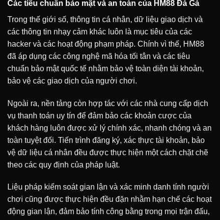
Các tiêu chuẩn bảo mật và an toàn của HM88 Đá Gà
Trong thế giới số, thông tin cá nhân, dữ liệu giao dịch và
các thông tin nhạy cảm khác luôn là mục tiêu của các
hacker và các hoạt động phạm pháp. Chính vì thế, HM88
đã áp dụng các công nghệ mã hóa tối tân và các tiêu
chuẩn bảo mật quốc tế nhằm bảo vệ toàn diện tài khoản,
bảo vệ các giao dịch của người chơi.
Ngoài ra, nền tảng còn hợp tác với các nhà cung cấp dịch
vụ thanh toán uy tín để đảm bảo các khoản cược của
khách hàng luôn được xử lý chính xác, nhanh chóng và an
toàn tuyệt đối. Tiến trình đăng ký, xác thực tài khoản, bảo
vệ dữ liệu cá nhân đều được thực hiện một cách chặt chẽ
theo các quy định của pháp luật.
Liệu pháp kiểm soát gian lận và xác minh danh tính người
chơi cũng được thực hiện đều đặn nhằm hạn chế các hoạt
động gian lận, đảm bảo tính công bằng trong mọi trận đấu,