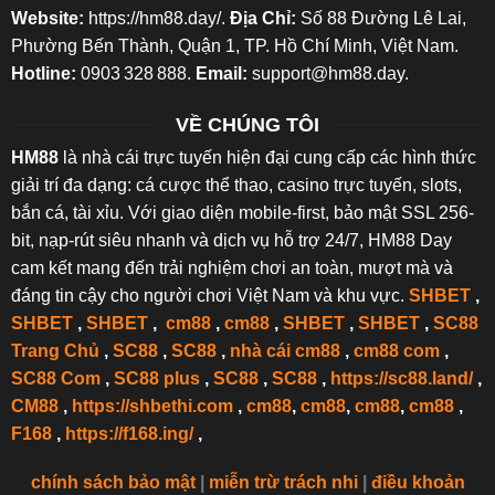
Website:
https://hm88.day/
.
Địa Chỉ:
Số 88 Đường Lê Lai,
Phường Bến Thành, Quận 1, TP. Hồ Chí Minh, Việt Nam.
Hotline:
0903 328 888.
Email:
support@hm88.day
.
VỀ CHÚNG TÔI
HM88
là nhà cái trực tuyến hiện đại cung cấp các hình thức
giải trí đa dạng: cá cược thể thao, casino trực tuyến, slots,
bắn cá, tài xỉu. Với giao diện mobile-first, bảo mật SSL 256-
bit, nạp‑rút siêu nhanh và dịch vụ hỗ trợ 24/7, HM88 Day
cam kết mang đến trải nghiệm chơi an toàn, mượt mà và
đáng tin cậy cho người chơi Việt Nam và khu vực.
SHBET
,
SHBET
,
SHBET
,
cm88
,
cm88
,
SHBET
,
SHBET
,
SC88
Trang Chủ
,
SC88
,
SC88
,
nhà cái cm88
,
cm88 com
,
SC88 Com
,
SC88 plus
,
SC88
,
SC88
,
https://sc88.land/
,
CM88
,
https://shbethi.com
,
cm88
,
cm88
,
cm88
,
cm88
,
F168
,
https://f168.ing/
,
chính sách bảo mật
|
miễn trừ trách nhi
|
điều khoản