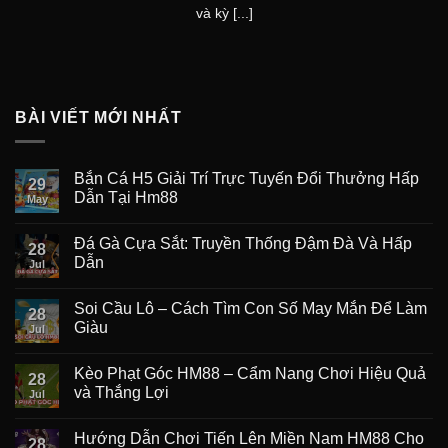
và kỳ [...]
BÀI VIẾT MỚI NHẤT
Bắn Cá H5 Giải Trí Trực Tuyến Đổi Thưởng Hấp
29
Dẫn Tại Hm88
May
Đá Gà Cựa Sắt: Truyền Thống Đậm Đà Và Hấp
28
Dẫn
Jul
Soi Cầu Lô – Cách Tìm Con Số May Mắn Để Làm
28
Giàu
Jul
Kèo Phạt Góc HM88 – Cẩm Nang Chơi Hiệu Quả
28
và Thắng Lợi
Jul
Hướng Dẫn Chơi Tiến Lên Miền Nam HM88 Cho
28