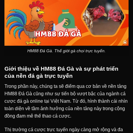
HM88 Đá Gà. Thế giới gà chọi trực tuyến.
Giới thiệu về HM88 Đá Gà và sự phát triển
của nền đá gà trực tuyến
Trong phần này, chúng ta sẽ điểm qua cơ bản về nền tảng
HM88 Đá Gà cũng như sự tiến bộ vượt bậc của ngành cá
cược đá gà online tại Việt Nam. Từ đó, hình thành cái nhìn
toàn diện về tầm ảnh hưởng của nền tảng này trong cộng
đồng đam mê thể thao cá cược.
Thị trường cá cược trực tuyến ngày càng mở rộng và đa