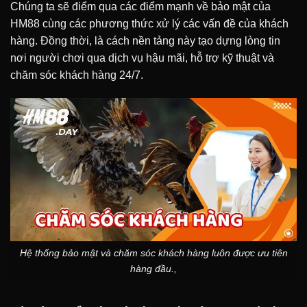
Chúng ta sẽ điểm qua các điểm mạnh về bảo mật của
HM88 cùng các phương thức xử lý các vấn đề của khách
hàng. Đồng thời, là cách nền tảng này tạo dựng lòng tin
nơi người chơi qua dịch vụ hậu mãi, hỗ trợ kỹ thuật và
chăm sóc khách hàng 24/7.
Hệ thống bảo mật và chăm sóc khách hàng luôn được ưu tiên
hàng đầu.,