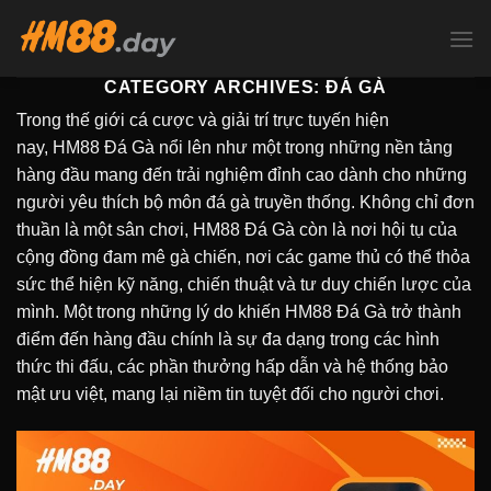
Skip
to
content
CATEGORY ARCHIVES:
ĐÁ GÀ
Trong thế giới cá cược và giải trí trực tuyến hiện
nay,
HM88 Đá Gà
nổi lên như một trong những nền tảng
hàng đầu mang đến trải nghiệm đỉnh cao dành cho những
người yêu thích bộ môn đá gà truyền thống. Không chỉ đơn
thuần là một sân chơi, HM88 Đá Gà còn là nơi hội tụ của
cộng đồng đam mê gà chiến, nơi các game thủ có thể thỏa
sức thể hiện kỹ năng, chiến thuật và tư duy chiến lược của
mình. Một trong những lý do khiến HM88 Đá Gà trở thành
điểm đến hàng đầu chính là sự đa dạng trong các hình
thức thi đấu, các phần thưởng hấp dẫn và hệ thống bảo
mật ưu việt, mang lại niềm tin tuyệt đối cho người chơi.