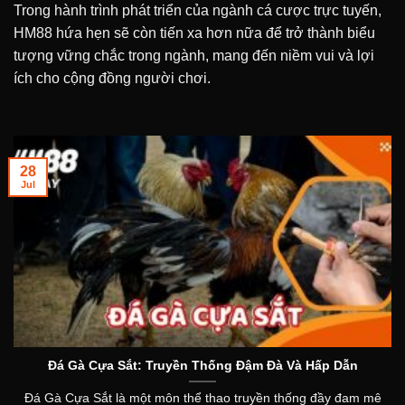
Trong hành trình phát triển của ngành cá cược trực tuyến,
HM88 hứa hẹn sẽ còn tiến xa hơn nữa để trở thành biểu
tượng vững chắc trong ngành, mang đến niềm vui và lợi
ích cho cộng đồng người chơi.
28
Jul
Đá Gà Cựa Sắt: Truyền Thống Đậm Đà Và Hấp Dẫn
Đá Gà Cựa Sắt là một môn thể thao truyền thống đầy đam mê