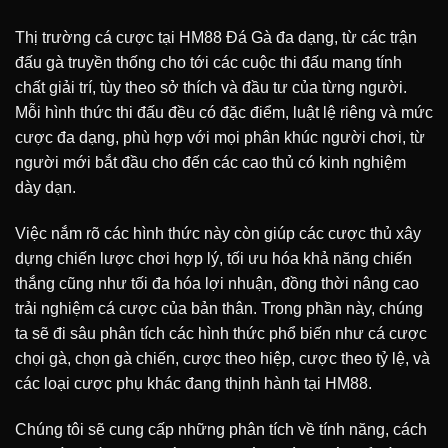
Thị trường cá cược tại HM88 Đá Gà đa dạng, từ các trận
đấu gà truyền thống cho tới các cuộc thi đấu mang tính
chất giải trí, tùy theo sở thích và đầu tư của từng người.
Mỗi hình thức thi đấu đều có đặc điểm, luật lệ riêng và mức
cược đa dạng, phù hợp với mọi phân khúc người chơi, từ
người mới bắt đầu cho đến các cao thủ có kinh nghiệm
dày dạn.
Việc nắm rõ các hình thức này còn giúp các cược thủ xây
dựng chiến lược chơi hợp lý, tối ưu hóa khả năng chiến
thắng cũng như tối đa hóa lợi nhuận, đồng thời nâng cao
trải nghiệm cá cược của bản thân. Trong phần này, chúng
ta sẽ đi sâu phân tích các hình thức phổ biến như cá cược
chọi gà, chọn gà chiến, cược theo hiệp, cược theo tỷ lệ, và
các loại cược phụ khác đang thịnh hành tại HM88.
Chúng tôi sẽ cung cấp những phân tích về tính năng, cách